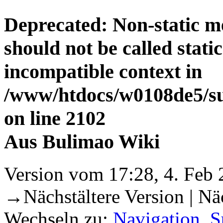
Deprecated
: Non-static 
should not be called stati
incompatible context in
/www/htdocs/w0108de5/su
on line
2102
Aus Bulimao Wiki
Version vom 17:28, 4. Feb 
→Nächstältere Version | N
Wechseln zu:
Navigation
,
S