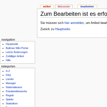
artikel
diskussion
bearbeiten
Zum Bearbeiten ist es erfo
Sie müssen sich
hier anmelden
, um Artikel bea
Zurück zu
Hauptseite
.
navigation
Hauptseite
Bulimao Wiki-Portal
Letzte Änderungen
Zufälliger Artikel
Hilfe
kategorien
A-Z
FAQ
Länder
Manager
Nationalteams
Pokalwettbewerbe
Regeln
Spieler
Statistiken